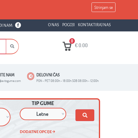
Strinjam se
O NAS
POGOJI
KONTAKTIRAJ NAS
DI NAM:
0
€
0.00
ŠITE NAM
DELOVNI ČAS
o@avtogume.com
PON - PET 08:00h - 18:00h SOB 08:00h - 12:00h
TIP GUME
DODATNE OPCIJE