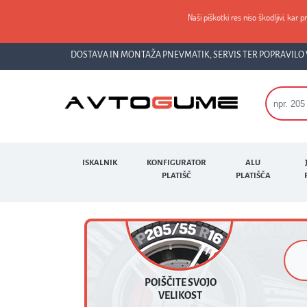
Naši piškotki res niso škodljivi, kar p
DOSTAVA IN MONTAŽA PNEVMATIK, SERVIS TER POPRAVILO 
ISKALNIK
KONFIGURATOR
ALU
PLATIŠČ
PLATIŠČA
POIŠČITE SVOJO
VELIKOST