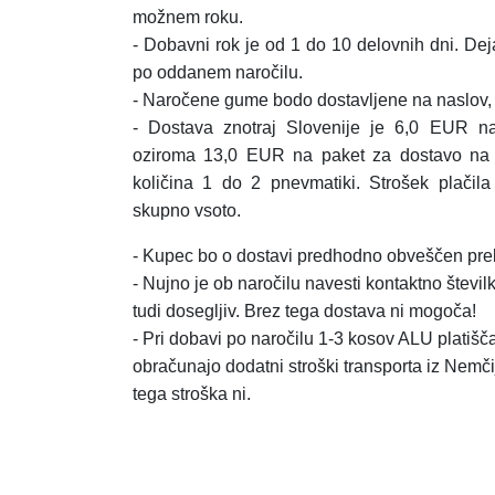
možnem roku.
- Dobavni rok je od 1 do 10 delovnih dni. Dej
po oddanem naročilu.
- Naročene gume bodo dostavljene na naslov, k
- Dostava znotraj Slovenije je 6,0 EUR n
oziroma 13,0 EUR na paket za dostavo na
količina 1 do 2 pnevmatiki.
Strošek plačil
skupno vsoto.
- Kupec bo o dostavi predhodno obveščen prek
- Nujno je ob naročilu navesti kontaktno številk
tudi dosegljiv. Brez tega dostava ni mogoča!
- Pri dobavi po naročilu 1-3 kosov ALU platišča,
obračunajo dodatni stroški transporta iz Nemči
tega stroška ni.