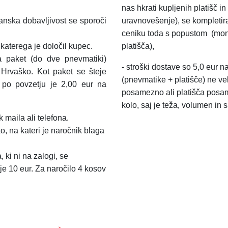
nas hkrati kupljenih platišč 
anska dobavljivost se sporoči
uravnovešenje), se kompletir
ceniku toda s popustom
(mon
aterega je določil kupec.
platišča),
a paket (do dve pnevmatiki)
-
stroški dostave so 5,0 eur n
 Hrvaško.
Kot paket se šteje
(pnevmatike + platišče) ne ve
a po povzetju je 2,00 eur na
posamezno ali platišča posa
kolo, saj je teža, volumen in 
 maila ali telefona.
o, na kateri je naročnik blaga
 ki ni na zalogi, se
je 10 eur. Za naročilo 4 kosov