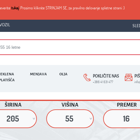
reverite
tukaj
. Prosimo kliknite STRINJAM SE, za pravilno delovanje spletne strani :)
VOZIL
SLE
JEKLENA
MENJAVA
OLJA
POKLIČITE NAS
PI
PLATIŠČA
+386 41 631 477
inf
ŠIRINA
VIŠINA
PREMER