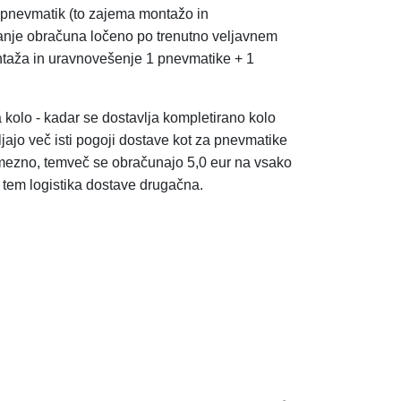
in pnevmatik (to zajema montažo in
anje obračuna ločeno po trenutno veljavnem
taža in uravnovešenje 1
pnevmatike + 1
a kolo - kadar se dostavlja kompletirano kolo
ljajo več isti pogoji dostave kot za pnevmatike
mezno, temveč se obračunajo 5,0 eur na vsako
s tem logistika dostave drugačna.