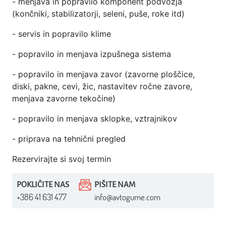
- menjava in popravilo komponent podvozja
(končniki, stabilizatorji, seleni, puše, roke itd)
- servis in popravilo klime
- popravilo in menjava izpušnega sistema
- popravilo in menjava zavor (zavorne ploščice,
diski, pakne, cevi, žic, nastavitev ročne zavore,
menjava zavorne tekočine)
- popravilo in menjava sklopke, vztrajnikov
- priprava na tehnični pregled
Rezervirajte si svoj termin
POKLIČITE NAS
PIŠITE NAM
+386 41 631 477
info@avtogume.com