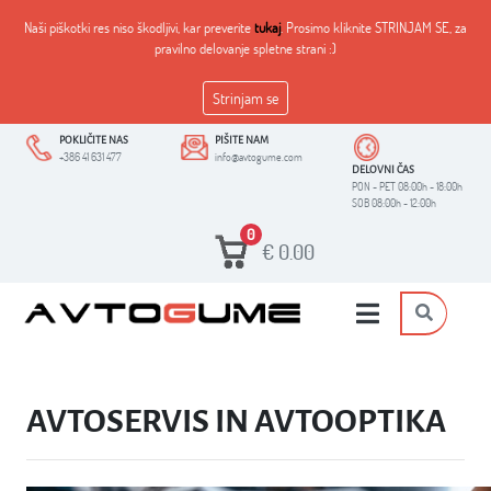
Naši piškotki res niso škodljivi, kar preverite
tukaj
. Prosimo kliknite STRINJAM SE, za
pravilno delovanje spletne strani :)
Strinjam se
POKLIČITE NAS
PIŠITE NAM
+386 41 631 477
info@avtogume.com
DELOVNI ČAS
PON - PET 08:00h - 18:00h
SOB 08:00h - 12:00h
0
€
0.00
AVTOSERVIS IN AVTOOPTIKA