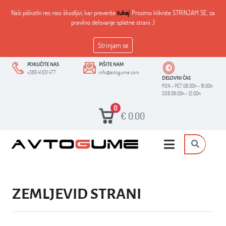
Naši piškotki res niso škodljivi, kar preverite
tukaj
. Prosimo kliknite STRINJAM SE, za
pravilno delovanje spletne strani :)
Strinjam se
POKLIČITE NAS
PIŠITE NAM
+386 41 631 477
info@avtogume.com
DELOVNI ČAS
PON - PET 08:00h - 18:00h
SOB 08:00h - 12:00h
0
€
0.00
ZEMLJEVID STRANI