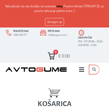
Naši piškotki res niso škodljivi, kar preverite
tukaj
. Prosimo kliknite STRINJAM SE, za
pravilno delovanje spletne strani :)
Strinjam se
POKLIČITE NAS
PIŠITE NAM
+386 41 631 477
info@avtogume.com
DELOVNI ČAS
PON - PET 08:00h - 18:00h
SOB 08:00h - 12:00h
0
€
0.00
КOŠARICA