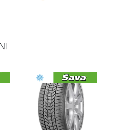
loletna
SAVA Eskimo HP 2 215/55R17 98V - 2025
AKCIJA
/
€102.90
V KOŠARICO