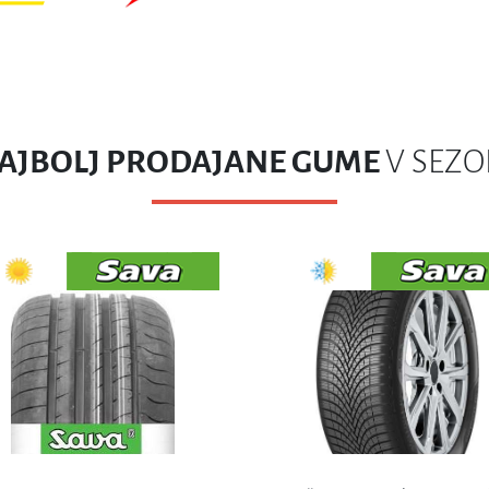
SAVA All Weather 205/55R16 94V ce
Intensa UHP2 225/40R18 92Y XL FR
(p) - AKCIJA 2025
71dB
/
€81.06
€66.50
V KOŠARICO
V KOŠARICO
PRIPOROČAMO