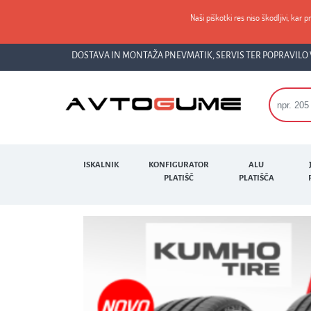
Naši piškotki res niso škodljivi, kar p
DOSTAVA IN MONTAŽA PNEVMATIK, SERVIS TER POPRAVILO 
ISKALNIK
KONFIGURATOR
ALU
PLATIŠČ
PLATIŠČA
Previous
POIŠČITE SVOJO