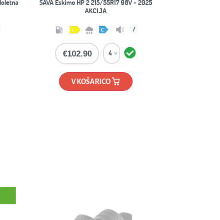
Y -
/
/
/
dB
€
V KOŠARICO