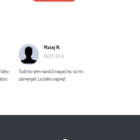
SLEDI NAM:
ivost se preveri naknadno in sporoči po oddanem naročilu.