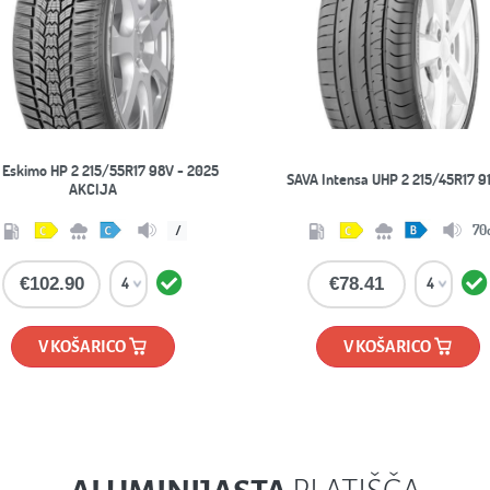
ALUMINIJASTA
PLATIŠČA
ALUTEC
OZ
evious
7,5x17 DIAMANT-SCHW FPOL x ET40
8,5x20 MATT RACE SILVER x E
€176.70
€488.52
V KOŠARICO
V KOŠARICO