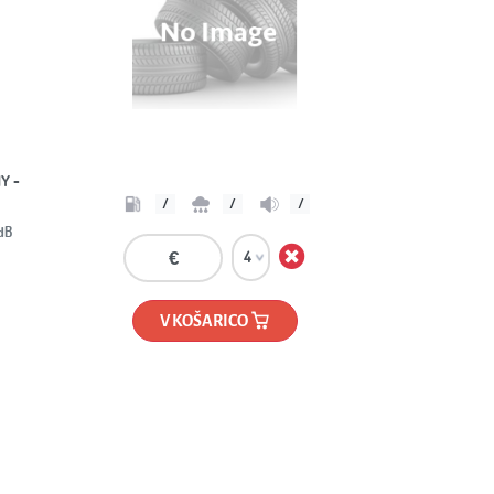
WHEELWORLD
Next
T45
8,0x18 DARK GUN METAL x ET35
€193.40
V KOŠARICO