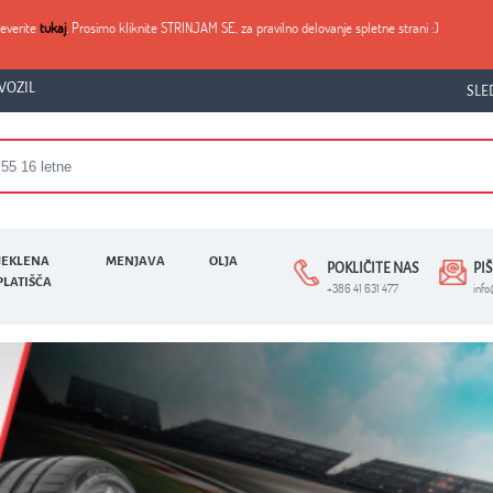
reverite
tukaj
. Prosimo kliknite STRINJAM SE, za pravilno delovanje spletne strani :)
VOZIL
SLE
JEKLENA
MENJAVA
OLJA
POKLIČITE NAS
PI
PLATIŠČA
+386 41 631 477
inf
ŠIRINA
VIŠINA
PREMER