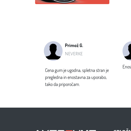
SPLOŠ
Pod hribom 3, 1000 Ljubljana, SI
O nas
+386 41 631 477
Servisna
info@avtogume.com
Avtoservi
PON - PET 08:00h - 18:00h SOB
Pogoji p
08:00h - 12:00h
Kontakt
Kontakt
Zemljevi
Z uporabo spletne trgovine se strinjate s splo&scaron;ni