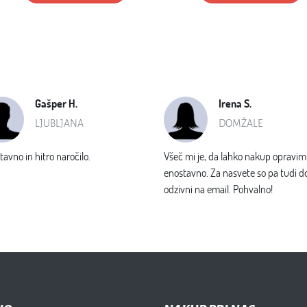
NO
NAKUP PRI NAS
Dostava in plačilo
 delavnica
Garancija na izdelke
s in avtooptika
Spletni piškotki
oslovanja
Varstvo osebnih podatkov
d strani
mi pogoji poslovanja, ki so dostopni na na&scaron;i strani. Dejanska dobavlj
Copyright ©
2026
AVTO
G
UME
Developed by
Grab
IT
.