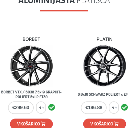
Gašper H.
Irena S.
LJUBLJANA
DOMŽALE
avno in hitro naročilo.
Všeč mi je, da lahko nakup opravim
enostavno. Za nasvete so pa tudi d
odzivni na email. Pohvalno!