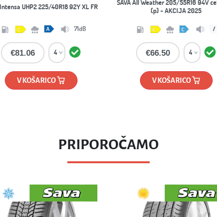
 Eskimo HP 2 215/55R17 98V - 2025
SAVA Intensa UHP 2 215/45R17 91
AKCIJA
70
/
€102.90
€78.41
V KOŠARICO
V KOŠARICO