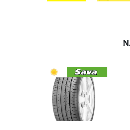
SAVA Intensa UHP 2 215/45R17 91Y -
SAVA 
70dB
€78.41
V KOŠARICO