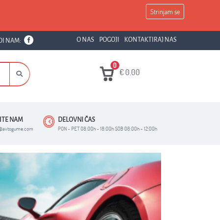
Strinjam se
O NAS
POGOJI
KONTAKTIRAJ NAS
DI NAM:
0
€
0.00
ŠITE NAM
DELOVNI ČAS
o@avtogume.com
PON - PET 08:00h - 18:00h SOB 08:00h - 12:00h
Next
TIP GUME