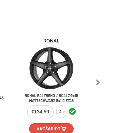
Matej N.
ŠKOFLJICA
 tako
Tudi ko sem naročil napačne, so mi
obro
zamenjali. Le tako naprej!