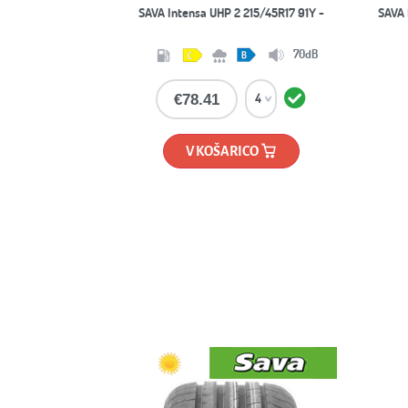
SAVA
SAVA Intensa UHP2 225/40R18 92Y XL FR
71dB
€81.06
V KOŠARICO