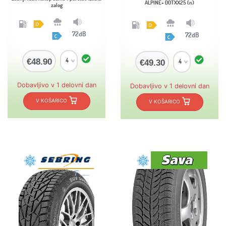
ALPINE+ DOTXX25 (n)
zalog
72dB
72dB
€48.90
€49.30
Dobavljivo v 1 delovni dan
Dobavljivo v 1 delovni dan
V KOŠARICO
V KOŠARICO