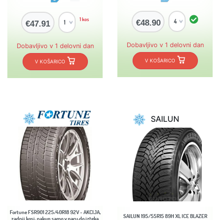
1 kos
€48.90
€47.91
Dobavljivo v 1 delovni dan
Dobavljivo v 1 delovni dan
V KOŠARICO
V KOŠARICO
SAILUN
Fortune FSR901 225/40R18 92V - AKCIJA,
SAILUN 195/55R15 89H XL ICE BLAZER
zadnji kosi, nakup samo v paru,do izteka