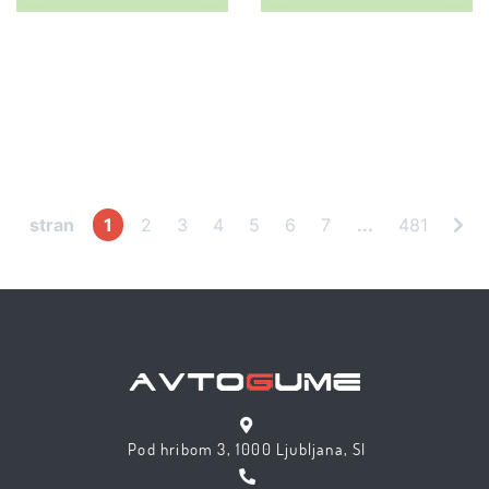
stran
1
2
3
4
5
6
7
...
481
Pod hribom 3, 1000 Ljubljana, SI