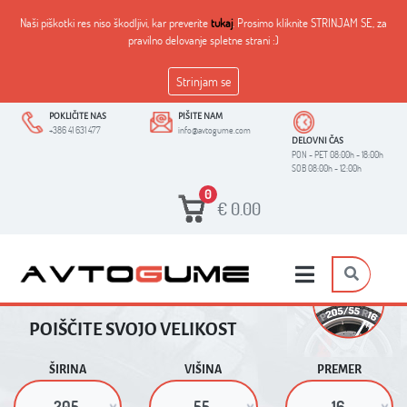
Naši piškotki res niso škodljivi, kar preverite
tukaj
. Prosimo kliknite STRINJAM SE, za
pravilno delovanje spletne strani :)
Strinjam se
POKLIČITE NAS
PIŠITE NAM
+386 41 631 477
info@avtogume.com
DELOVNI ČAS
PON - PET 08:00h - 18:00h
SOB 08:00h - 12:00h
0
€
0.00
POIŠČITE SVOJO VELIKOST
ŠIRINA
VIŠINA
PREMER