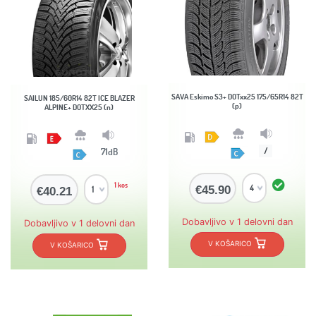
SAVA Eskimo S3+ DOTxx25 175/65R14 82T
SAILUN 185/60R14 82T ICE BLAZER
(p)
ALPINE+ DOTXX25 (n)
71dB
/
1 kos
€45.90
€40.21
Dobavljivo v 1 delovni dan
Dobavljivo v 1 delovni dan
V KOŠARICO
V KOŠARICO