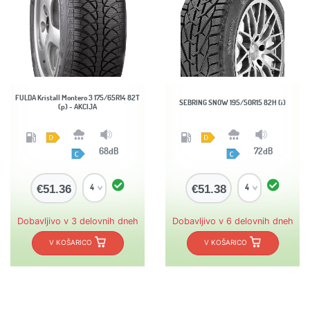
FULDA Kristall Montero 3 175/65R14 82T
SEBRING SNOW 195/50R15 82H (i)
(p) - AKCIJA
68dB
72dB
€51.36
€51.38
Dobavljivo v 3 delovnih dneh
Dobavljivo v 6 delovnih dneh
V KOŠARICO
V KOŠARICO