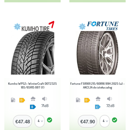
Kumho WP52+ WinterCraft DOT2325
Fortune FSR901 215/60R16 99H 2025 (a) -
185/65R15 88T (f)
AKCIJA do izteka zalog
71dB
72dB
€47.48
€47.90