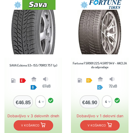
Fortune FSR901 225/45R17 94V - AKCIJA
SAVA Eskimo S3+ 155/70R13 75T (p)
do odprodaje
67dB
72dB
€46.85
€46.90
Dobavljivo v 3 delovnih dneh
Dobavljivo v 1 delovni dan
V KOŠARICO
V KOŠARICO