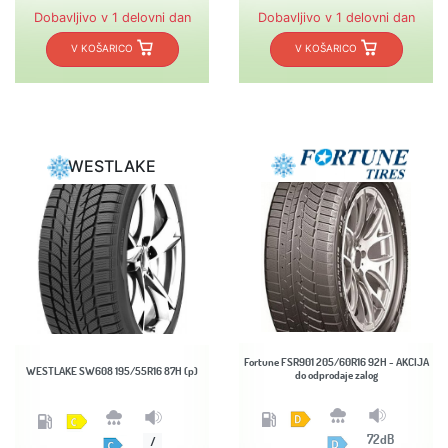
Dobavljivo v 1 delovni dan
Dobavljivo v 1 delovni dan
V KOŠARICO
V KOŠARICO
WESTLAKE
Fortune FSR901 205/60R16 92H - AKCIJA
WESTLAKE SW608 195/55R16 87H (p)
do odprodaje zalog
72dB
/