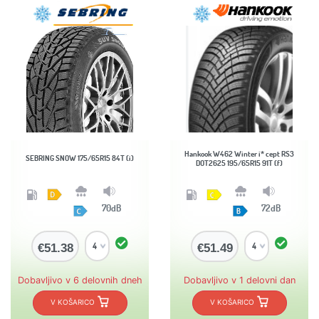
Hankook W462 Winter i* cept RS3
SEBRING SNOW 175/65R15 84T (i)
DOT2625 195/65R15 91T (f)
70dB
72dB
€51.38
€51.49
Dobavljivo v 6 delovnih dneh
Dobavljivo v 1 delovni dan
V KOŠARICO
V KOŠARICO