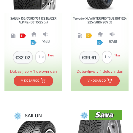
SAILUN 155/70R13 75T ICE BLAZER
Tourador XL WINTER PRO TSU2 DOT1824
ALPINE+ DOTXX25 (n)
225/50R17 98V (f)
71dB
67dB
1 kos
1 kos
€32.02
€39.61
Dobavljivo v 1 delovni dan
Dobavljivo v 1 delovni dan
V KOŠARICO
V KOŠARICO
SAILUN