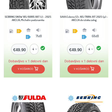
SEBRING SNOW 185/60R15 88T (i) - 2025
SAVA Eskimo S3+ 165/70R14 81T 2025 (p) -
AKCIJA, Michelin podznamka
AKCIJA do izteka zalog
71dB
68dB
€49.90
€49.90
Dobavljivo v 1 delovni dan
Dobavljivo v 1 delovni dan
V KOŠARICO
V KOŠARICO