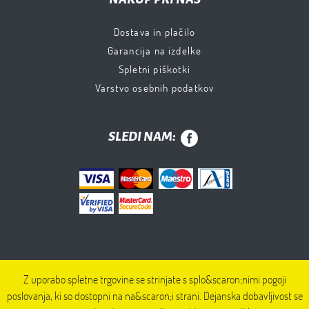
Dostava in plačilo
Garancija na izdelke
Spletni piškotki
Varstvo osebnih podatkov
SLEDI NAM:
Z uporabo spletne trgovine se strinjate s splo&scaron;nimi pogoji
poslovanja, ki so dostopni na na&scaron;i strani. Dejanska dobavljivost se