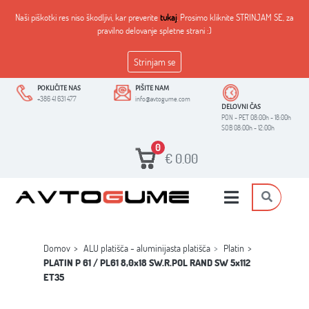
Naši piškotki res niso škodljivi, kar preverite
tukaj
. Prosimo kliknite STRINJAM SE, za
pravilno delovanje spletne strani :)
Strinjam se
POKLIČITE NAS
PIŠITE NAM
+386 41 631 477
info@avtogume.com
DELOVNI ČAS
PON - PET 08:00h - 18:00h
SOB 08:00h - 12:00h
0
€
0.00
Domov
ALU platišča - aluminijasta platišča
Platin
PLATIN P 61 / PL61 8,0x18 SW.R.POL RAND SW 5x112
ET35