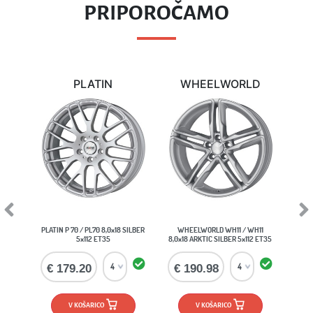
PRIPOROČAMO
PLATIN
WHEELWORLD
Previous
Next
PLATIN P 70 / PL70 8,0x18 SILBER
WHEELWORLD WH11 / WH11
5x112 ET35
8,0x18 ARKTIC SILBER 5x112 ET35
€ 179.20
€ 190.98
V KOŠARICO
V KOŠARICO