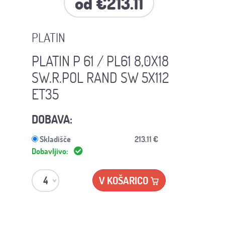
od €213.11
PLATIN
PLATIN P 61 / PL61 8,0X18
SW.R.POL RAND SW 5X112
ET35
DOBAVA:
Skladišče
213.11 €
Dobavljivo:
V KOŠARICO