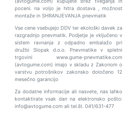
(avtogume.com) kupujete brez tveganja in
poceni. na voljo je hitra dostava , možnost
montaže in SHRANJEVANJA pnevmatik
Vse cene vsebujejo DDV ter ekološki davek za
razgradnjo pnevmatik. Podjetje je vključeno v
sistem ravnanja z odpadno embalažo pri
družbi Slopak d.o.o. Pnevmatike v spletni
trgovini www.gume-pnevmatike.com
(avtogume.com) imajo v skladu z Zakonom o
varstvu potrošnikov zakonsko določeno 12
mesečno garancijo
Za dodatne informacije ali nasvete, nas lahko
kontaktirate vsak dan na elektronsko pošto:
info@avtogume.com
ali tel.št. 041/631-477