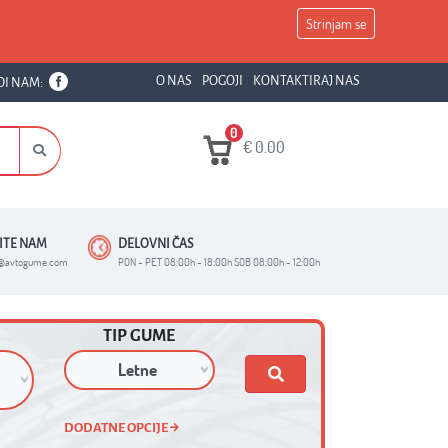
Strinjam se
O NAS
POGOJI
KONTAKTIRAJ NAS
DI NAM:
0
€
0.00
ŠITE NAM
DELOVNI ČAS
o@avtogume.com
PON - PET 08:00h - 18:00h SOB 08:00h - 12:00h
TIP GUME
DODATNE OPCIJE