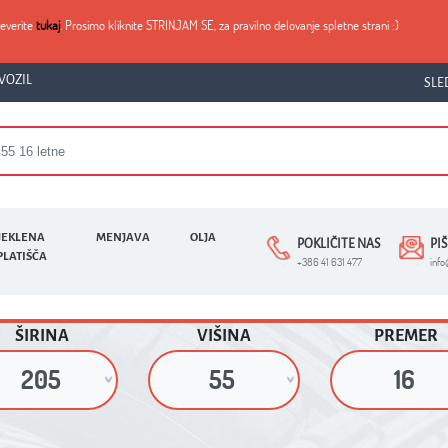
reverite
tukaj
. Prosimo kliknite STRINJAM SE, za pravilno delovanje spletne strani :)
VOZIL
SLE
JEKLENA
MENJAVA
OLJA
POKLIČITE NAS
PI
PLATIŠČA
+386 41 631 477
inf
ŠIRINA
VIŠINA
PREMER