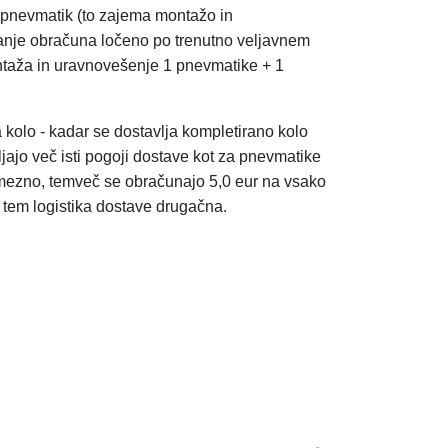
in pnevmatik (to zajema montažo in
anje obračuna ločeno po trenutno veljavnem
taža in uravnovešenje 1
pnevmatike + 1
a kolo - kadar se dostavlja kompletirano kolo
ljajo več isti pogoji dostave kot za pnevmatike
mezno, temveč se obračunajo 5,0 eur na vsako
s tem logistika dostave drugačna.