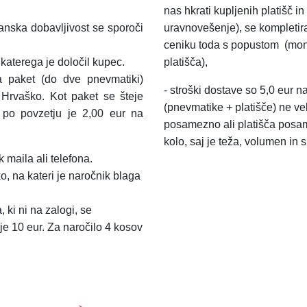
nas hkrati kupljenih platišč 
anska dobavljivost se sporoči
uravnovešenje), se kompletir
ceniku toda s popustom
(mon
aterega je določil kupec.
platišča),
a paket (do dve pnevmatiki)
-
stroški dostave so 5,0 eur n
 Hrvaško.
Kot paket se šteje
(pnevmatike + platišče) ne ve
a po povzetju je 2,00 eur na
posamezno ali platišča posa
kolo, saj je teža, volumen in 
 maila ali telefona.
o, na kateri je naročnik blaga
 ki ni na zalogi, se
je 10 eur. Za naročilo 4 kosov