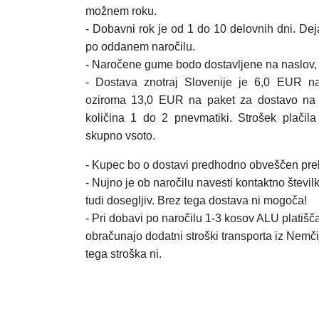
možnem roku.
- Dobavni rok je od 1 do 10 delovnih dni. Dej
po oddanem naročilu.
- Naročene gume bodo dostavljene na naslov, k
- Dostava znotraj Slovenije je 6,0 EUR n
oziroma 13,0 EUR na paket za dostavo na
količina 1 do 2 pnevmatiki.
Strošek plačil
skupno vsoto.
- Kupec bo o dostavi predhodno obveščen prek
- Nujno je ob naročilu navesti kontaktno številk
tudi dosegljiv. Brez tega dostava ni mogoča!
- Pri dobavi po naročilu 1-3 kosov ALU platišča,
obračunajo dodatni stroški transporta iz Nemči
tega stroška ni.