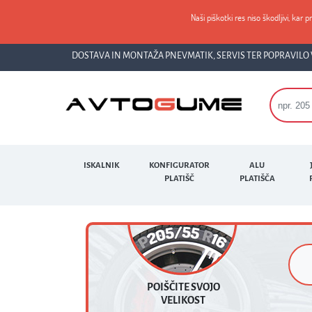
Naši piškotki res niso škodljivi, kar p
DOSTAVA IN MONTAŽA PNEVMATIK, SERVIS TER POPRAVILO 
ISKALNIK
KONFIGURATOR
ALU
PLATIŠČ
PLATIŠČA
POIŠČITE SVOJO
VELIKOST