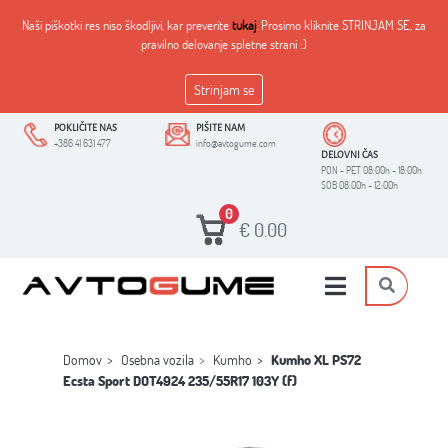
Naši piškotki res niso škodljivi, kar preverite
tukaj
. Prosimo kliknite STRINJAM SE, za
pravilno delovanje spletne strani :)
Strinjam se
POKLIČITE NAS
PIŠITE NAM
+386 41 631 477
info@avtogume.com
DELOVNI ČAS
PON - PET 08:00h - 18:00h
SOB 08:00h - 12:00h
0
€
0.00
Domov
Osebna vozila
Kumho
Kumho XL PS72
Ecsta Sport DOT4924 235/55R17 103Y (f)