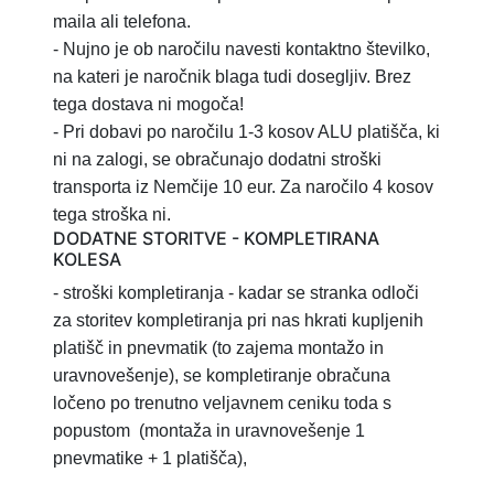
maila ali telefona.
- Nujno je ob naročilu navesti kontaktno številko,
na kateri je naročnik blaga tudi dosegljiv. Brez
tega dostava ni mogoča!
- Pri dobavi po naročilu 1-3 kosov ALU platišča, ki
ni na zalogi, se obračunajo dodatni stroški
transporta iz Nemčije 10 eur. Za naročilo 4 kosov
tega stroška ni.
DODATNE STORITVE - KOMPLETIRANA
KOLESA
- stroški kompletiranja
- kadar se stranka odloči
za storitev
kompletiranja pri nas hkrati kupljenih
platišč in pnevmatik (to zajema montažo in
uravnovešenje), se kompletiranje obračuna
ločeno po trenutno veljavnem ceniku toda s
popustom
(montaža in uravnovešenje 1
pnevmatike + 1 platišča),