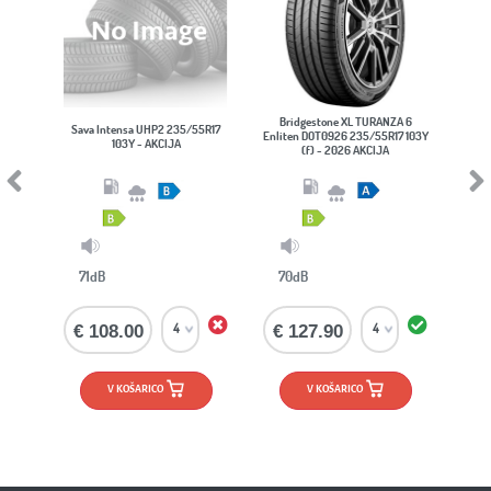
Bridgestone XL TURANZA 6
Sava Intensa UHP2 235/55R17
VREDES
Enliten DOT0926 235/55R17 103Y
103Y - AKCIJA
235/5
(f) - 2026 AKCIJA
Previous
Next
71dB
70dB
/
€ 108.00
€ 127.90
€ 112.
V KOŠARICO
V KOŠARICO
V K