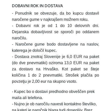
DOBAVNI ROK IN DOSTAVA
- Ponudnik se obvezuje, da bo kupcu dostavil
naročene gume v najkrajšem možnem roku.
- Dobavni rok je od 1 do 10 delovnih dni.
Dejanska dobavljivost se sporoči po oddanem
naročilu.
- Naročene gume bodo dostavljene na naslov,
katerega je določil kupec.
- Dostava znotraj Slovenije je 6,0 EUR na paket
(do dve pnevmatiki) oziroma 13,0 EUR na paket
za dostavo na Hrvaško.
Kot paket se šteje
količina 1 do 2 pnevmatiki.
Strošek plačila po
povzetju je 2,00 eur na skupno vsoto.
- Kupec bo o dostavi predhodno obveščen prek
maila ali telefona.
- Nujno je ob naročilu navesti kontaktno številko,
na kateri je naročnik blaga tudi dosegljiv. Brez