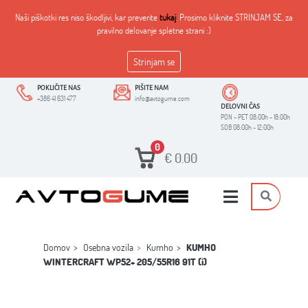
Naši piškotki res niso škodljivi, kar preverite
tukaj
. Prosimo kliknite STRINJAM SE, za
pravilno delovanje spletne strani :)
Strinjam se
POKLIČITE NAS
PIŠITE NAM
+386 41 631 477
info@avtogume.com
DELOVNI ČAS
PON - PET 08:00h - 18:00h
SOB 08:00h - 12:00h
0
€
0.00
Domov
Osebna vozila
Kumho
KUMHO
WINTERCRAFT WP52+ 205/55R16 91T (i)