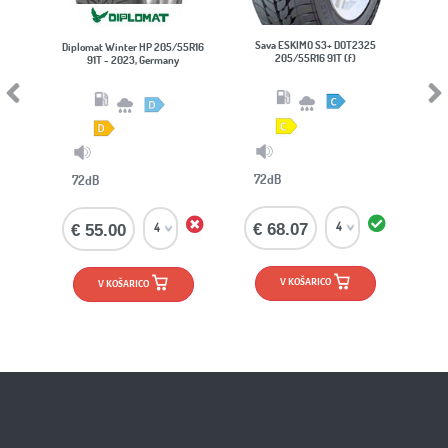
NOKI
Sava ESKIMO S3+ DOT2325
Diplomat Winter HP 205/55R16
205/55R16
205/55R16 91T (f)
91T - 2023, Germany
Previous
Next
72dB
69dB
72dB
€ 68.07
€ 74
€ 55.00
V KOŠARICO
V
V KOŠARICO