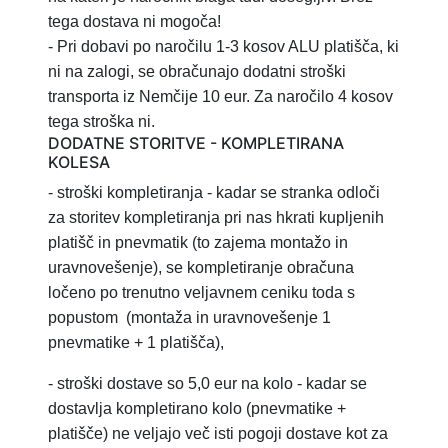
tega dostava ni mogoča!
- Pri dobavi po naročilu 1-3 kosov ALU platišča, ki
ni na zalogi, se obračunajo dodatni stroški
transporta iz Nemčije 10 eur. Za naročilo 4 kosov
tega stroška ni.
DODATNE STORITVE - KOMPLETIRANA
KOLESA
- stroški kompletiranja
- kadar se stranka odloči
za storitev
kompletiranja pri nas hkrati kupljenih
platišč in pnevmatik (to zajema montažo in
uravnovešenje), se kompletiranje obračuna
ločeno po trenutno veljavnem ceniku toda s
popustom
(montaža in uravnovešenje 1
pnevmatike + 1 platišča),
-
stroški dostave so 5,0 eur na kolo - kadar se
dostavlja kompletirano kolo (pnevmatike +
platišče) ne veljajo več isti pogoji dostave kot za