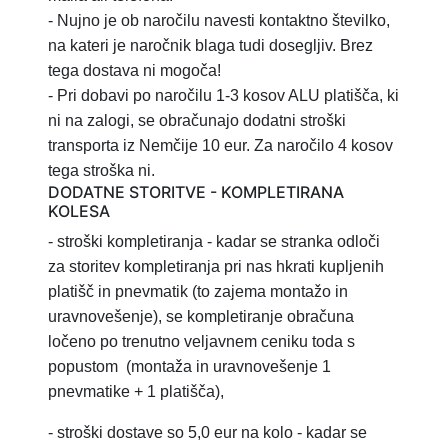
- Nujno je ob naročilu navesti kontaktno številko,
na kateri je naročnik blaga tudi dosegljiv. Brez
tega dostava ni mogoča!
- Pri dobavi po naročilu 1-3 kosov ALU platišča, ki
ni na zalogi, se obračunajo dodatni stroški
transporta iz Nemčije 10 eur. Za naročilo 4 kosov
tega stroška ni.
DODATNE STORITVE - KOMPLETIRANA
KOLESA
- stroški kompletiranja
- kadar se stranka odloči
za storitev
kompletiranja pri nas hkrati kupljenih
platišč in pnevmatik (to zajema montažo in
uravnovešenje), se kompletiranje obračuna
ločeno po trenutno veljavnem ceniku toda s
popustom
(montaža in uravnovešenje 1
pnevmatike + 1 platišča),
-
stroški dostave so 5,0 eur na kolo - kadar se