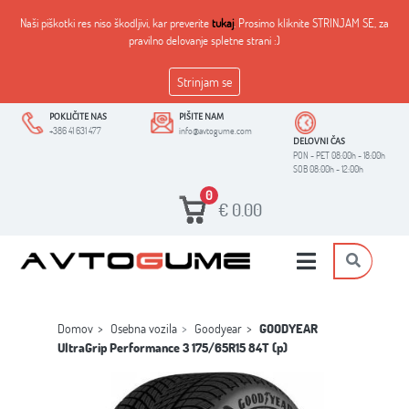
Naši piškotki res niso škodljivi, kar preverite
tukaj
. Prosimo kliknite STRINJAM SE, za
pravilno delovanje spletne strani :)
Strinjam se
POKLIČITE NAS
PIŠITE NAM
+386 41 631 477
info@avtogume.com
DELOVNI ČAS
PON - PET 08:00h - 18:00h
SOB 08:00h - 12:00h
0
€
0.00
Domov
Osebna vozila
Goodyear
GOODYEAR
UltraGrip Performance 3 175/65R15 84T (p)