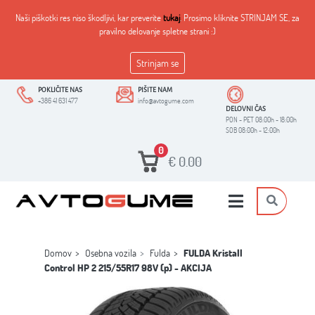
Naši piškotki res niso škodljivi, kar preverite
tukaj
. Prosimo kliknite STRINJAM SE, za
pravilno delovanje spletne strani :)
Strinjam se
POKLIČITE NAS
PIŠITE NAM
+386 41 631 477
info@avtogume.com
DELOVNI ČAS
PON - PET 08:00h - 18:00h
SOB 08:00h - 12:00h
0
€
0.00
Domov
Osebna vozila
Fulda
FULDA Kristall
Control HP 2 215/55R17 98V (p) - AKCIJA