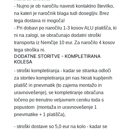
- Nujno je ob naročilu navesti kontaktno številko,
na kateri je naročnik blaga tudi dosegljiv. Brez
tega dostava ni mogoča!
- Pri dobavi po naročilu 1-3 kosov ALU platišča, ki
ni na zalogi, se obračunajo dodatni stroški
transporta iz Nemčije 10 eur. Za naročilo 4 kosov
tega stroška ni.
DODATNE STORITVE - KOMPLETIRANA
KOLESA
- stroški kompletiranja
- kadar se stranka odloči
za storitev
kompletiranja pri nas hkrati kupljenih
platišč in pnevmatik (to zajema montažo in
uravnovešenje), se kompletiranje obračuna
ločeno po trenutno veljavnem ceniku toda s
popustom
(montaža in uravnovešenje 1
pnevmatike + 1 platišča),
-
stroški dostave so 5,0 eur na kolo - kadar se