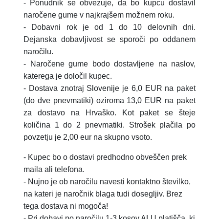
- Ponudnik se obvezuje, da bo kupcu dostavil
naročene gume v najkrajšem možnem roku.
- Dobavni rok je od 1 do 10 delovnih dni.
Dejanska dobavljivost se sporoči po oddanem
naročilu.
- Naročene gume bodo dostavljene na naslov,
katerega je določil kupec.
- Dostava znotraj Slovenije je 6,0 EUR na paket
(do dve pnevmatiki) oziroma 13,0 EUR na paket
za dostavo na Hrvaško.
Kot paket se šteje
količina 1 do 2 pnevmatiki.
Strošek plačila po
povzetju je 2,00 eur na skupno vsoto.
- Kupec bo o dostavi predhodno obveščen prek
maila ali telefona.
- Nujno je ob naročilu navesti kontaktno številko,
na kateri je naročnik blaga tudi dosegljiv. Brez
tega dostava ni mogoča!
- Pri dobavi po naročilu 1-3 kosov ALU platišča, ki