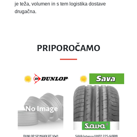
je teža, volumen in s tem logistika dostave
drugačna.
PRIPOROČAMO
CONTINENTAL Sp
DUNLOP SP MAXX RT VW1
SAVA Intensa UHP2 225/40R18