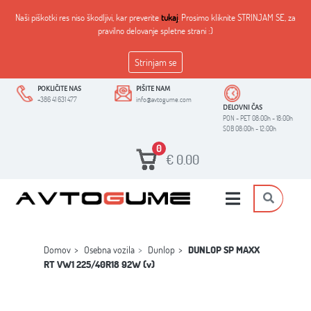
Naši piškotki res niso škodljivi, kar preverite
tukaj
. Prosimo kliknite STRINJAM SE, za
pravilno delovanje spletne strani :)
Strinjam se
POKLIČITE NAS
PIŠITE NAM
+386 41 631 477
info@avtogume.com
DELOVNI ČAS
PON - PET 08:00h - 18:00h
SOB 08:00h - 12:00h
0
€
0.00
Domov
Osebna vozila
Dunlop
DUNLOP SP MAXX
RT VW1 225/40R18 92W (v)