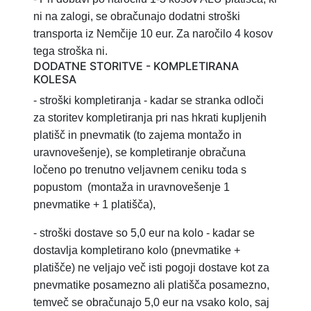
ni na zalogi, se obračunajo dodatni stroški
transporta iz Nemčije 10 eur. Za naročilo 4 kosov
tega stroška ni.
DODATNE STORITVE - KOMPLETIRANA
KOLESA
- stroški kompletiranja
- kadar se stranka odloči
za storitev
kompletiranja pri nas hkrati kupljenih
platišč in pnevmatik (to zajema montažo in
uravnovešenje), se kompletiranje obračuna
ločeno po trenutno veljavnem ceniku toda s
popustom
(montaža in uravnovešenje 1
pnevmatike + 1 platišča),
-
stroški dostave so 5,0 eur na kolo - kadar se
dostavlja kompletirano kolo (pnevmatike +
platišče) ne veljajo več isti pogoji dostave kot za
pnevmatike posamezno ali platišča posamezno,
temveč se obračunajo 5,0 eur na vsako kolo, saj