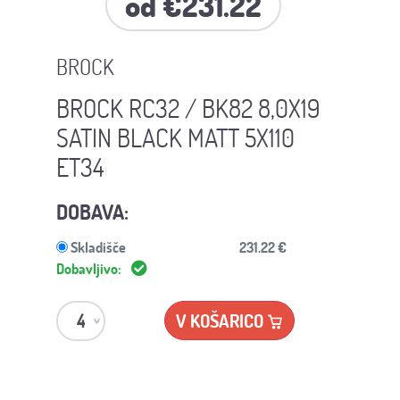
od €231.22
BROCK
BROCK RC32 / BK82 8,0X19
SATIN BLACK MATT 5X110
ET34
DOBAVA:
Skladišče
231.22 €
Dobavljivo:
V KOŠARICO