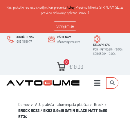
Naši piškotki res niso škodljivi, kar preverite
tukaj
. Prosimo kliknite STRINJAM SE, za
pravilno delovanje spletne strani :)
Strinjam se
POKLIČITE NAS
PIŠITE NAM
+386 41 631 477
info@avtogume.com
DELOVNI ČAS
PON - PET 08:00h - 18:00h
SOB 08:00h - 12:00h
0
€
0.00
Domov
ALU platišča - aluminijasta platišča
Brock
BROCK RC32 / BK82 8,0x19 SATIN BLACK MATT 5x110
ET34