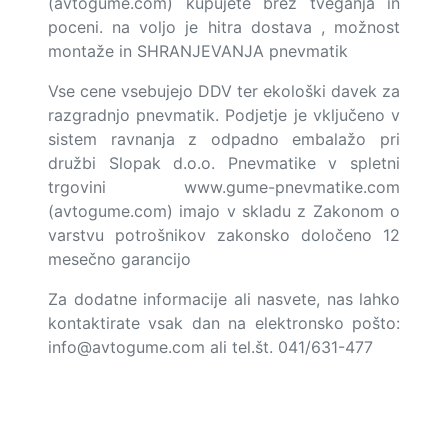
(avtogume.com) kupujete brez tveganja in
poceni. na voljo je hitra dostava , možnost
montaže in SHRANJEVANJA pnevmatik
Vse cene vsebujejo DDV ter ekološki davek za
razgradnjo pnevmatik. Podjetje je vključeno v
sistem ravnanja z odpadno embalažo pri
družbi Slopak d.o.o. Pnevmatike v spletni
trgovini www.gume-pnevmatike.com
(avtogume.com) imajo v skladu z Zakonom o
varstvu potrošnikov zakonsko določeno 12
mesečno garancijo
Za dodatne informacije ali nasvete, nas lahko
kontaktirate vsak dan na elektronsko pošto:
info@avtogume.com
ali tel.št. 041/631-477