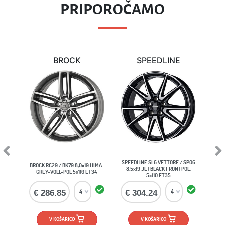
PRIPOROČAMO
BROCK
SPEEDLINE
Previous
Next
SPEEDLINE SL6 VETTORE / SP06
BROCK RC29 / BK79 8,0x19 HIMA-
8,5x19 JETBLACK FRONTPOL.
GREY-VOLL-POL 5x110 ET34
5x110 ET35
€ 286.85
€ 304.24
V KOŠARICO
V KOŠARICO