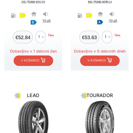
215/75R16 113S (f)
195/75R16 107R (i)
72dB
72dB
1 kos
1 kos
€52.84
€53.63
Dobavljivo v 1 delovni dan
Dobavljivo v 6 delovnih dneh
V KOŠARICO
V KOŠARICO
LEAO
TOURADOR