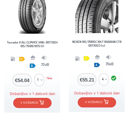
NEXEN 195/70R15C 104T ROADIAN CT8
Tourador X ALL CLIMATE VAN+ DOT3024
DOTXX23 (n)
195/75R16 107S (f)
70dB
72dB
1 kos
€55.21
€54.04
Dobavljivo v 1 delovni dan
Dobavljivo v 1 delovni dan
V KOŠARICO
V KOŠARICO