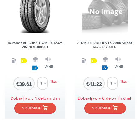
Tourador X ALL CLIMATE VAN+ DOT2324
ATLANDER LANDER ALLSEASON ATL56#
215/70R15 109S (f)
175/65R14 90T (i)
72dB
72dB
1 kos
1 kos
€39.61
€41.22
Dobavljivo v 1 delovni dan
Dobavljivo v 6 delovnih dneh
V KOŠARICO
V KOŠARICO