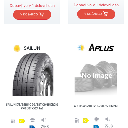
Dobavljivo v 1 delovni dan
Dobavljivo v 1 delovni dan
V KOŠARICO
V KOŠARICO
SAILUN
SAILUN 175/65R14C 90/88T COMMERCIO
APLUS ASV909 205/70R15 106R (i)
PRO DOTXX24 (n)
72dB
70dB