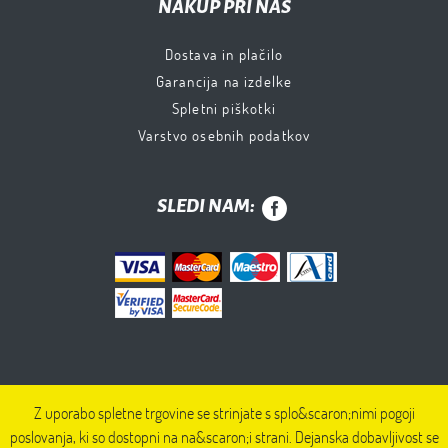
NAKUP PRI NAS
Dostava in plačilo
Garancija na izdelke
Spletni piškotki
Varstvo osebnih podatkov
SLEDI NAM:
Z uporabo spletne trgovine se strinjate s splo&scaron;nimi pogoji
poslovanja, ki so dostopni na na&scaron;i strani. Dejanska dobavljivost se