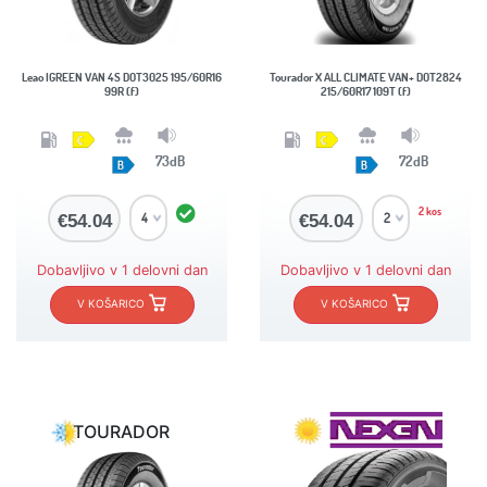
Leao IGREEN VAN 4S DOT3025 195/60R16
Tourador X ALL CLIMATE VAN+ DOT2824
99R (f)
215/60R17 109T (f)
73dB
72dB
2 kos
€54.04
€54.04
Dobavljivo v 1 delovni dan
Dobavljivo v 1 delovni dan
V KOŠARICO
V KOŠARICO
TOURADOR