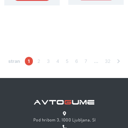
stran
1
2
3
4
5
6
7
...
32
Pod hribom 3, 1000 Ljubljana, SI