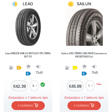
LEAO
SAILUN
Leao IGREEN VAN 4S DOT5225 175/70R14
Sailun 205/70R15C 106/104R Commercio
95T (f)
VX1 DOTXX21 (n)
73dB
71dB
1 kos
€42.39
€45.89
Dobavljivo v 1 delovni dan
Dobavljivo v 1 delovni dan
V KOŠARICO
V KOŠARICO