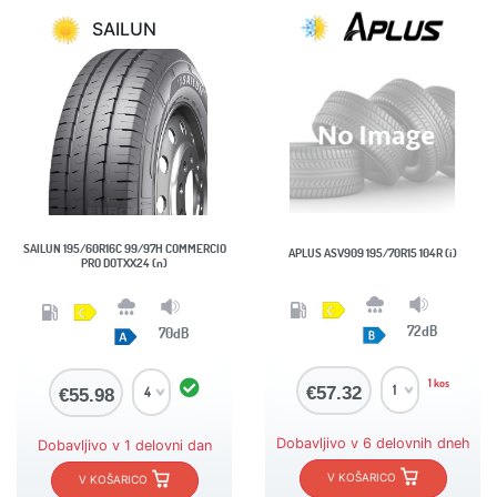
SAILUN
SAILUN 195/60R16C 99/97H COMMERCIO
APLUS ASV909 195/70R15 104R (i)
PRO DOTXX24 (n)
72dB
70dB
1 kos
€57.32
€55.98
Dobavljivo v 6 delovnih dneh
Dobavljivo v 1 delovni dan
V KOŠARICO
V KOŠARICO