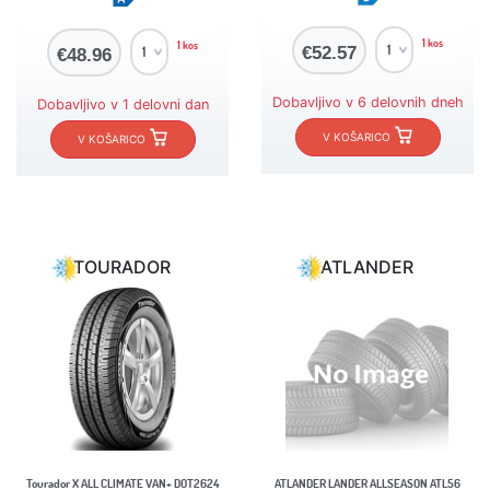
1 kos
1 kos
€52.57
€48.96
Dobavljivo v 6 delovnih dneh
Dobavljivo v 1 delovni dan
V KOŠARICO
V KOŠARICO
TOURADOR
ATLANDER
Tourador X ALL CLIMATE VAN+ DOT2624
ATLANDER LANDER ALLSEASON ATL56