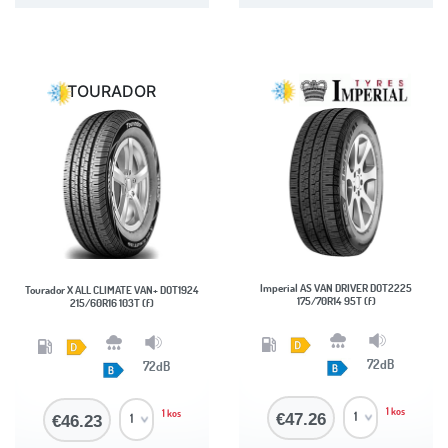
TOURADOR
Imperial AS VAN DRIVER DOT2225
Tourador X ALL CLIMATE VAN+ DOT1924
175/70R14 95T (f)
215/60R16 103T (f)
72dB
72dB
1 kos
1 kos
€47.26
€46.23