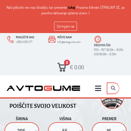
Naši piškotki res niso škodljivi, kar preverite
tukaj
. Prosimo kliknite STRINJAM SE, za
pravilno delovanje spletne strani :)
Strinjam se
POKLIČITE NAS
PIŠITE NAM
+386 41 631 477
info@avtogume.com
DELOVNI ČAS
PON - PET 08:00h - 18:00h
SOB 08:00h - 12:00h
0
€
0.00
POIŠČITE SVOJO VELIKOST
ŠIRINA
VIŠINA
PREMER