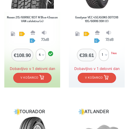
Nexen 215/60R16C 103T N'Blue 4Season
Goodyear VEC 4SEASONS DOT1318
VAN celoletna (n)
195/60R16 99H (f)
73dB
72dB
1 kos
€108.90
€39.61
Dobavljivo v 1 delovni dan
Dobavljivo v 1 delovni dan
V KOŠARICO
V KOŠARICO
TOURADOR
ATLANDER