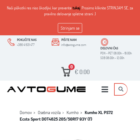
Naši piškotki res niso škodljivi, kar preverite
tukaj
. Prosimo kliknite STRINJAM SE, za
pravilno delovanje spletne strani :)
Strinjam se
POKLIČITE NAS
PIŠITE NAM
+386 41 631 477
info@avtogume.com
DELOVNI ČAS
PON - PET 08:00h - 18:00h
SOB 08:00h - 12:00h
0
€
0.00
Domov
Osebna vozila
Kumho
Kumho XL PS72
Ecsta Sport DOT4625 205/50R17 93Y (f)