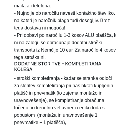
maila ali telefona.
- Nujno je ob naročilu navesti kontaktno številko,
na kateri je naročnik blaga tudi dosegljiv. Brez
tega dostava ni mogoča!
- Pri dobavi po naročilu 1-3 kosov ALU platišča, ki
ni na zalogi, se obračunajo dodatni stroški
transporta iz Nemčije 10 eur. Za naročilo 4 kosov
tega stroška ni.
DODATNE STORITVE - KOMPLETIRANA
KOLESA
- stroški kompletiranja
- kadar se stranka odloči
za storitev
kompletiranja pri nas hkrati kupljenih
platišč in pnevmatik (to zajema montažo in
uravnovešenje), se kompletiranje obračuna
ločeno po trenutno veljavnem ceniku toda s
popustom
(montaža in uravnovešenje 1
pnevmatike + 1 platišča),