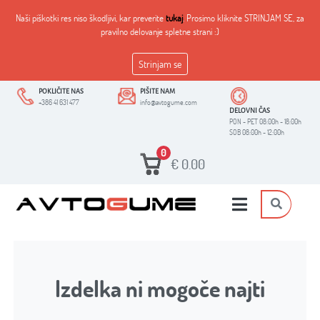
Naši piškotki res niso škodljivi, kar preverite
tukaj
. Prosimo kliknite STRINJAM SE, za
pravilno delovanje spletne strani :)
Strinjam se
POKLIČITE NAS
PIŠITE NAM
+386 41 631 477
info@avtogume.com
DELOVNI ČAS
PON - PET 08:00h - 18:00h
SOB 08:00h - 12:00h
0
€
0.00
Izdelka ni mogoče najti