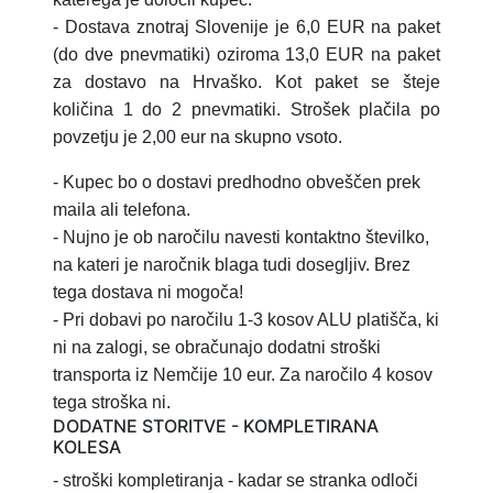
- Dostava znotraj Slovenije je 6,0 EUR na paket
(do dve pnevmatiki) oziroma 13,0 EUR na paket
za dostavo na Hrvaško.
Kot paket se šteje
količina 1 do 2 pnevmatiki.
Strošek plačila po
povzetju je 2,00 eur na skupno vsoto.
- Kupec bo o dostavi predhodno obveščen prek
maila ali telefona.
- Nujno je ob naročilu navesti kontaktno številko,
na kateri je naročnik blaga tudi dosegljiv. Brez
tega dostava ni mogoča!
- Pri dobavi po naročilu 1-3 kosov ALU platišča, ki
ni na zalogi, se obračunajo dodatni stroški
transporta iz Nemčije 10 eur. Za naročilo 4 kosov
tega stroška ni.
DODATNE STORITVE - KOMPLETIRANA
KOLESA
- stroški kompletiranja
- kadar se stranka odloči