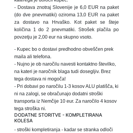
- Dostava znotraj Slovenije je 6,0 EUR na paket
(do dve pnevmatiki) oziroma 13,0 EUR na paket
za dostavo na Hrvaško.
Kot paket se šteje
količina 1 do 2 pnevmatiki.
Strošek plačila po
povzetju je 2,00 eur na skupno vsoto.
- Kupec bo o dostavi predhodno obveščen prek
maila ali telefona.
- Nujno je ob naročilu navesti kontaktno številko,
na kateri je naročnik blaga tudi dosegljiv. Brez
tega dostava ni mogoča!
- Pri dobavi po naročilu 1-3 kosov ALU platišča, ki
ni na zalogi, se obračunajo dodatni stroški
transporta iz Nemčije 10 eur. Za naročilo 4 kosov
tega stroška ni.
DODATNE STORITVE - KOMPLETIRANA
KOLESA
- stroški kompletiranja
- kadar se stranka odloči