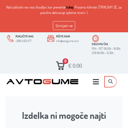
Naši piškotki res niso škodljivi, kar preverite
tukaj
. Prosimo kliknite STRINJAM SE, za
pravilno delovanje spletne strani :)
Strinjam se
POKLIČITE NAS
PIŠITE NAM
+386 41 631 477
info@avtogume.com
DELOVNI ČAS
PON - PET 08:00h - 18:00h
SOB 08:00h - 12:00h
0
€
0.00
Izdelka ni mogoče najti