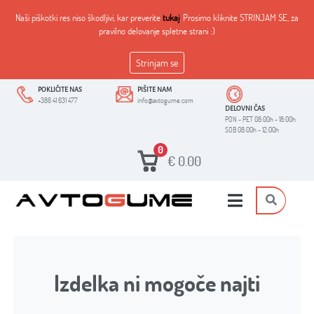
Naši piškotki res niso škodljivi, kar preverite
tukaj
. Prosimo kliknite STRINJAM SE, za
pravilno delovanje spletne strani :)
Strinjam se
POKLIČITE NAS
PIŠITE NAM
+386 41 631 477
info@avtogume.com
DELOVNI ČAS
PON - PET 08:00h - 18:00h
SOB 08:00h - 12:00h
0
€
0.00
Izdelka ni mogoče najti