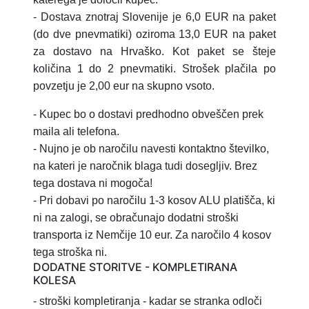
- Dostava znotraj Slovenije je 6,0 EUR na paket
(do dve pnevmatiki) oziroma 13,0 EUR na paket
za dostavo na Hrvaško.
Kot paket se šteje
količina 1 do 2 pnevmatiki.
Strošek plačila po
povzetju je 2,00 eur na skupno vsoto.
- Kupec bo o dostavi predhodno obveščen prek
maila ali telefona.
- Nujno je ob naročilu navesti kontaktno številko,
na kateri je naročnik blaga tudi dosegljiv. Brez
tega dostava ni mogoča!
- Pri dobavi po naročilu 1-3 kosov ALU platišča, ki
ni na zalogi, se obračunajo dodatni stroški
transporta iz Nemčije 10 eur. Za naročilo 4 kosov
tega stroška ni.
DODATNE STORITVE - KOMPLETIRANA
KOLESA
- stroški kompletiranja
- kadar se stranka odloči