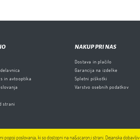
NO
NAKUP PRI NAS
Dostava in plačilo
 delavnica
Garancija na izdelke
s in avtooptika
Spletni piškotki
oslovanja
Varstvo osebnih podatkov
d strani
mi pogoji poslovanja, ki so dostopni na na&scaron;i strani. Dejanska dobavlj