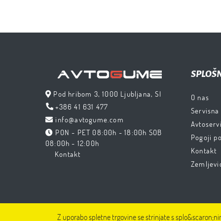
SPLOŠ
Pod hribom 3, 1000 Ljubljana, SI
O nas
+386 41 631 477
Servisna
info@avtogume.com
Avtoservi
PON - PET 08:00h - 18:00h SOB
Pogoji p
08:00h - 12:00h
Kontakt
Kontakt
Zemljevi
Z uporabo spletne trgovine se strinjate s splo&scaron;ni