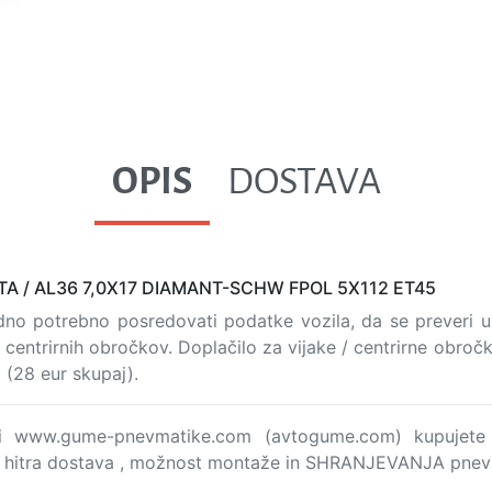
OPIS
DOSTAVA
 / AL36 7,0X17 DIAMANT-SCHW FPOL 5X112 ET45
vedno potrebno posredovati podatke vozila, da se preveri us
i centrirnih obročkov. Doplačilo za vijake / centrirne obroč
o (28 eur skupaj).
ini www.gume-pnevmatike.com (avtogume.com) kupujete 
je hitra dostava , možnost montaže in SHRANJEVANJA pne