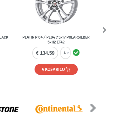
Next
BLACK
PLATIN P 64 / PL64 7,5x17 POLARSILBER
5x112 ET42
€ 134.59
V KOŠARICO
Next