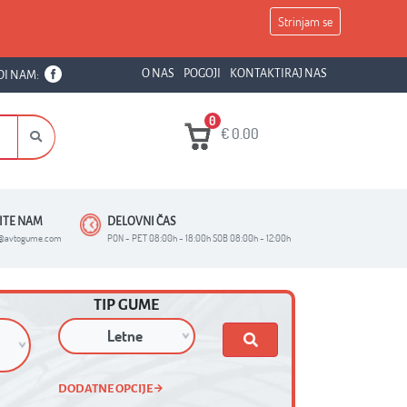
Strinjam se
O NAS
POGOJI
KONTAKTIRAJ NAS
DI NAM:
0
€
0.00
ŠITE NAM
DELOVNI ČAS
o@avtogume.com
PON - PET 08:00h - 18:00h SOB 08:00h - 12:00h
TIP GUME
DODATNE OPCIJE