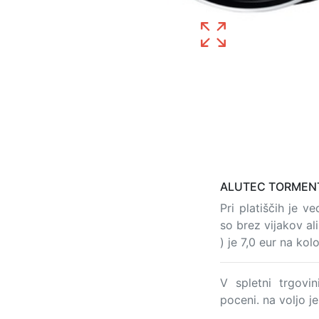
ALUTEC TORMENTA
Pri platiščih je 
so brez vijakov al
) je 7,0 eur na kol
V spletni trgov
poceni. na voljo 