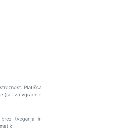
treznost. Platišča
ke (set za vgradnjo
brez tveganja in
vmatik