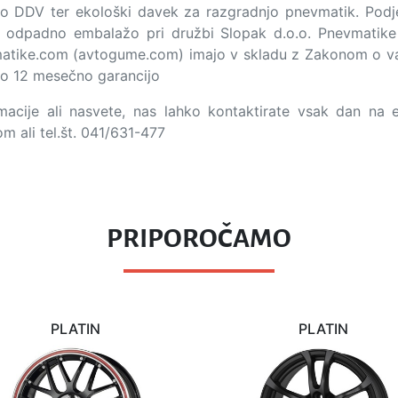
o DDV ter ekološki davek za razgradnjo pnevmatik. Podje
 odpadno embalažo pri družbi Slopak d.o.o. Pnevmatike 
ike.com (avtogume.com) imajo v skladu z Zakonom o va
o 12 mesečno garancijo
acije ali nasvete, nas lahko kontaktirate vsak dan na 
om
ali tel.št. 041/631-477
PRIPOROČAMO
PLATIN
PLATIN