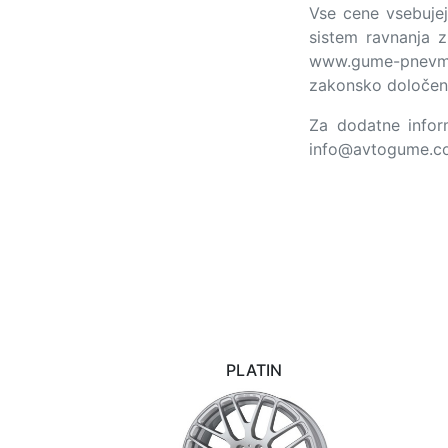
Vse cene vsebujej
sistem ravnanja z
www.gume-pnevmat
zakonsko določen
Za dodatne inform
info@avtogume.c
PLATIN