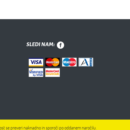
SLEDI NAM:
ivost se preveri naknadno in sporoči po oddanem naročilu.