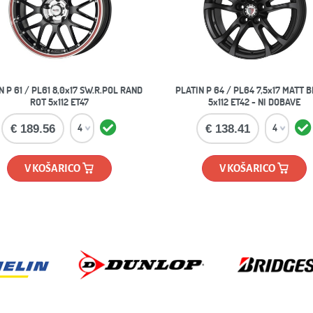
N P 61 / PL61 8,0x17 SW.R.POL RAND
PLATIN P 64 / PL64 7,5x17 MATT 
ROT 5x112 ET47
5x112 ET42 - NI DOBAVE
€ 189.56
€ 138.41
V KOŠARICO
V KOŠARICO