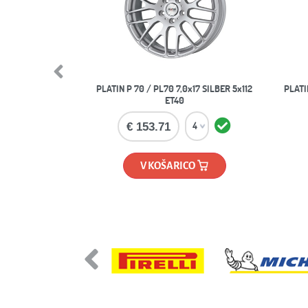
Previous
PLATIN P 70 / PL70 7,0x17 SILBER 5x112
PLATI
ET40
€ 153.71
V KOŠARICO
Previous