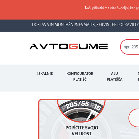
Naši piškotki res niso škodljivi, kar p
DOSTAVA IN MONTAŽA PNEVMATIK, SERVIS TER POPRAVILO 
ISKALNIK
KONFIGURATOR
ALU
PLATIŠČ
PLATIŠČA
POIŠČITE SVOJO
VELIKOST