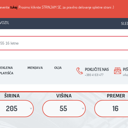
reverite
tukaj
. Prosimo kliknite STRINJAM SE, za pravilno delovanje spletne strani :)
VOZIL
SLE
JEKLENA
MENJAVA
OLJA
POKLIČITE NAS
PI
PLATIŠČA
+386 41 631 477
inf
ŠIRINA
VIŠINA
PREMER